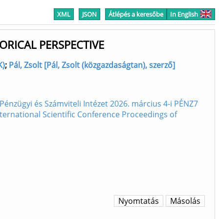
XML
JSON
Átlépés a keresőbe
In English
ORICAL PERSPECTIVE
K)
;
Pál, Zsolt [Pál, Zsolt (közgazdaságtan), szerző]
nzügyi és Számviteli Intézet 2026. március 4-i PÉNZ7
rnational Scientific Conference Proceedings of
Nyomtatás
Másolás