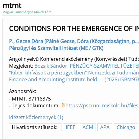
mtmt
Magyar Tudományos Művek Tára
CONDITIONS FOR THE EMERGENCE OF IN
P., Gecse Dóra [Pálné Gecse, Dóra (Közgazdaságtan, p...
Pénzügyi és Számviteli Intézet (ME / GTK)
Angol nyelvű Konferenciaközlemény (Könyvrészlet) Tu
Megjelent:
Bozsik Sándor. PÉNZÜGY-SZÁMVITEL FÜZETEK X
“Kiber kihívások a pénzügyekben” Nemzetközi Tudományo
Finance and Accounting Institute held .... (2026) ISBN:
Azonosítók
MTMT: 37118375
Teljes dokumentum:
https://pszi.uni-miskolc.hu/fi
Idézett közlemények (1)
Hivatkozás stílusok:
IEEE
ACM
APA
Chicago