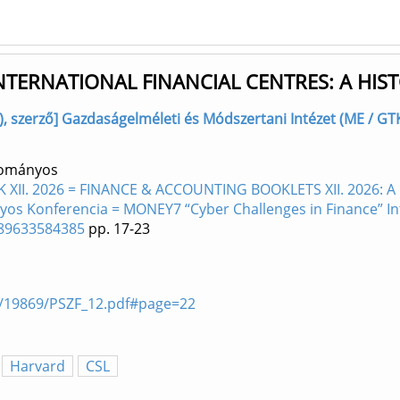
TERNATIONAL FINANCIAL CENTRES: A HIST
), szerző] Gazdaságelméleti és Módszertani Intézet (ME / GT
dományos
II. 2026 = FINANCE & ACCOUNTING BOOKLETS XII. 2026: A Pé
s Konferencia = MONEY7 “Cyber Challenges in Finance” Inte
9789633584385
pp. 17-23
les/19869/PSZF_12.pdf#page=22
Harvard
CSL