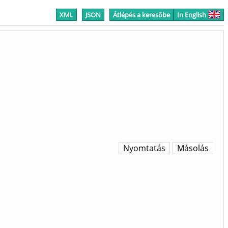
XML
JSON
Átlépés a keresőbe
In English
Nyomtatás
Másolás