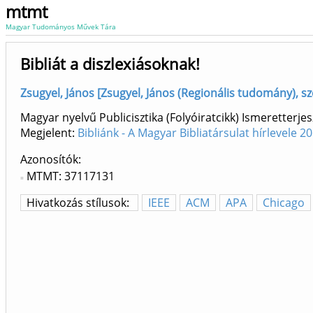
mtmt
Magyar Tudományos Művek Tára
Bibliát a diszlexiásoknak!
Zsugyel, János [Zsugyel, János (Regionális tudomány), sz
Magyar nyelvű Publicisztika (Folyóiratcikk) Ismeretterjes
Megjelent:
Bibliánk - A Magyar Bibliatársulat hírlevele 
Azonosítók
MTMT: 37117131
Hivatkozás stílusok:
IEEE
ACM
APA
Chicago