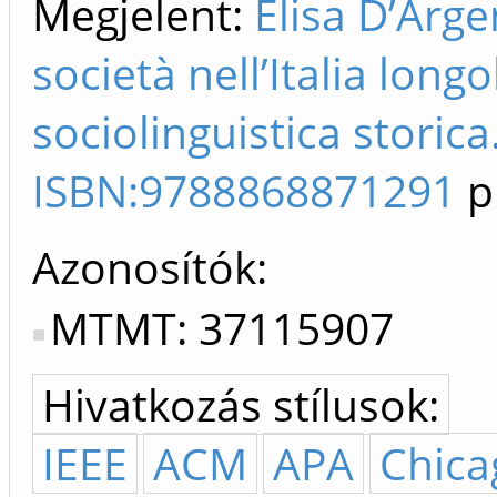
Megjelent:
Elisa D’Arge
società nell’Italia lon
sociolinguistica storica
ISBN:9788868871291
p
Azonosítók
MTMT: 37115907
Hivatkozás stílusok:
IEEE
ACM
APA
Chica