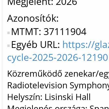
Megjelent:
2026
Azonosítók
MTMT: 37111904
Egyéb URL:
https://gl
cycle-2025-2026-1219
Közreműködő zenekar/egy
Radiotelevision Symphony
Helyszín: Lisinski Hall
Megjelenés országa: Span