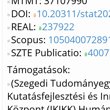
MTMT: 37107990
DOI:
10.20311/stat20
REAL:
237922
Scopus:
10504007289
SZTE Publicatio:
4007
Támogatások:
(Szegedi Tudományegy
Kutatásfejlesztési és I
Központ (IKIKK) Humá