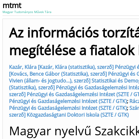
mtmt
Magyar Tudományos Művek Tára
Az információs torzít
megítélése a fiatalo
Kazár, Klára [Kazár, Klára (statisztika), szerző] Pénzügy
[Kovács, Bence Gábor (Statisztika), szerző] Pénzügyi és
Vivien (állam- és jogtudo...), szerző] Statisztikai és Dem
(Statisztika), szerző] Pénzügyi és Gazdaságelemzési Inté
szerző] Pénzügyi és Gazdaságelemzési Intézet (SZTE / G
Pénzügyi és Gazdaságelemzési Intézet (SZTE / GTK)
;
Rácz
Pénzügyi és Gazdaságelemzési Intézet (SZTE / GTK)
;
Szán
szerző] Közgazdaságtani Doktori Iskola (SZTE / GTK)
Magyar nyelvű Szakcikk 