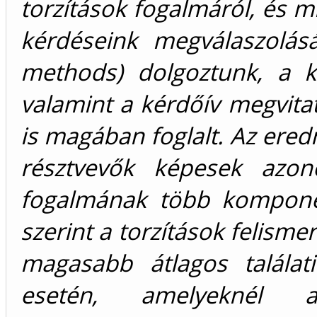
torzítások fogalmáról, és m
kérdéseink megválaszolás
methods) dolgoztunk, a k
valamint a kérdőív megvita
is magában foglalt. Az ere
résztvevők képesek azono
fogalmának több komponen
szerint a torzítások felism
magasabb átlagos találat
esetén, amelyeknél 