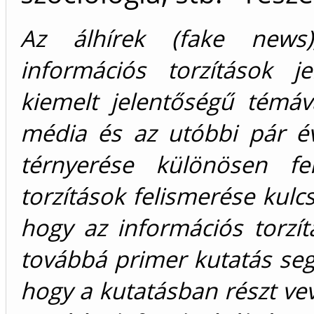
Az álhírek (fake news
információs torzítások j
kiemelt jelentőségű témáv
média és az utóbbi pár év
térnyerése különösen fel
torzítások felismerése kul
hogy az információs torzí
továbbá primer kutatás segí
hogy a kutatásban részt ve