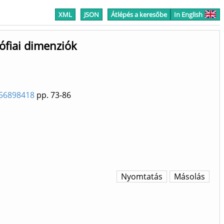
XML
JSON
Átlépés a keresőbe
In English
zófiai dimenziók
6156898418
pp. 73-86
Nyomtatás
Másolás