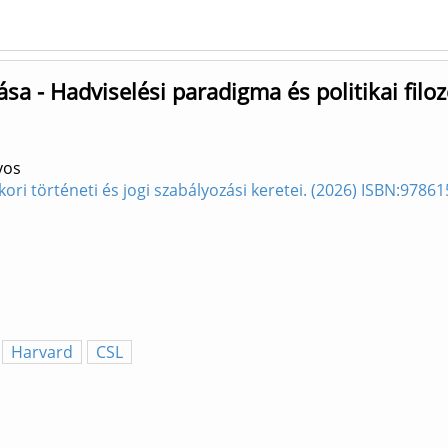
ása - Hadviselési paradigma és politikai filo
yos
kori történeti és jogi szabályozási keretei. (2026) ISBN:978
Harvard
CSL