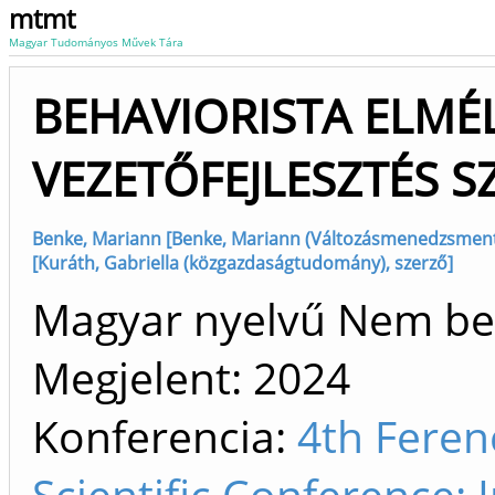
mtmt
Magyar Tudományos Művek Tára
BEHAVIORISTA ELMÉ
VEZETŐFEJLESZTÉS 
Benke, Mariann [Benke, Mariann (Változásmenedzsment)
[Kuráth, Gabriella (közgazdaságtudomány), szerző]
Magyar nyelvű Nem be
Megjelent:
2024
Konferencia:
4th Feren
Scientific Conference: 