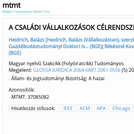
mtmt
Magyar Tudományos Művek Tára
A CSALÁDI VÁLLALKOZÁSOK CÉLRENDSZ
Heidrich, Balázs [Heidrich, Balázs (Vállalkozástan), sze
Gazdálkodástudományi Doktori Is... (BGE)
;
Békésiné Ková
(BGE)
Magyar nyelvű Szakcikk (Folyóiratcikk) Tudományos
Megjelent:
GLOSSA IURIDICA 2064-6887 2061-0556
(5)
20
Állam- és Jogtudományi Bizottság: A hazai
Azonosítók
MTMT: 37085082
Hivatkozás stílusok:
IEEE
ACM
APA
Chicago