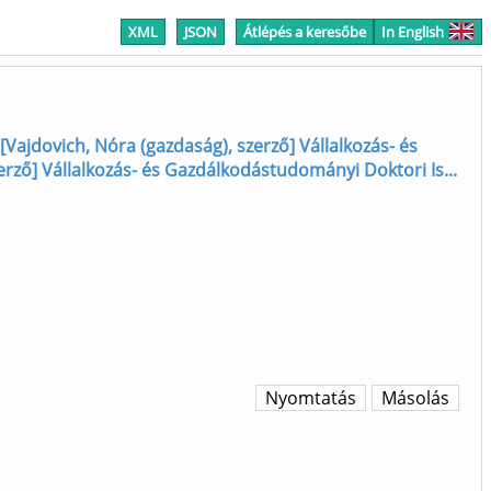
XML
JSON
Átlépés a keresőbe
In English
[Vajdovich, Nóra (gazdaság), szerző] Vállalkozás- és
erző] Vállalkozás- és Gazdálkodástudományi Doktori Is...
Nyomtatás
Másolás