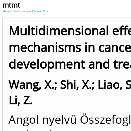
mtmt
Magyar Tudományos Művek Tára
Multidimensional effe
mechanisms in cance
development and tr
Wang, X.
;
Shi, X.
;
Liao, S
Li, Z.
Angol nyelvű Összefogla