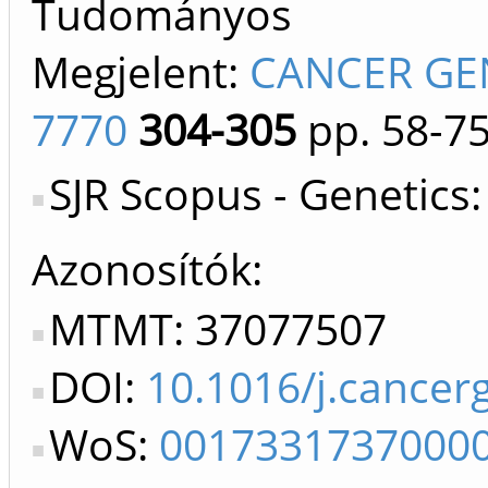
Tudományos
Megjelent:
CANCER GEN
7770
304-305
pp. 58-7
SJR Scopus - Genetics
Azonosítók
MTMT: 37077507
DOI:
10.1016/j.cancer
WoS:
0017331737000