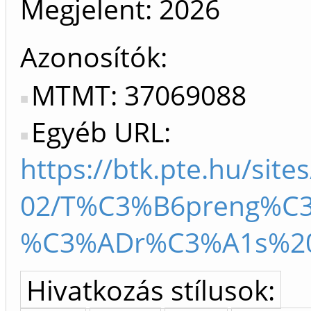
Megjelent:
2026
Azonosítók
MTMT: 37069088
Egyéb URL:
https://btk.pte.hu/sites
02/T%C3%B6preng%C
%C3%ADr%C3%A1s%20k
Hivatkozás stílusok: