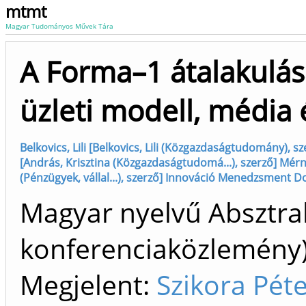
mtmt
Magyar Tudományos Művek Tára
A Forma–1 átalakulása
üzleti modell, média 
Belkovics, Lili [Belkovics, Lili (Közgazdaságtudomány), 
[András, Krisztina (Közgazdaságtudomá...), szerző] Mérn
(Pénzügyek, vállal...), szerző] Innováció Menedzsment Do
Magyar nyelvű Absztrak
konferenciaközlemén
Megjelent:
Szikora Pét