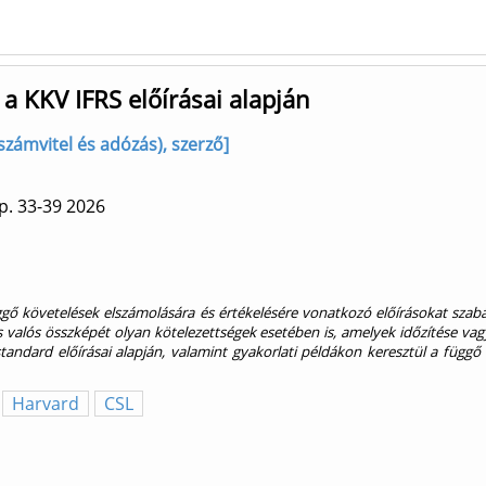
 a KKV IFRS előírásai alapján
számvitel és adózás), szerző]
p. 33-39
2026
ggő követelések elszámolására és értékelésére vonatkozó előírásokat szab
 valós összképét olyan kötelezettségek esetében is, amelyek időzítése vag
standard előírásai alapján, valamint gyakorlati példákon keresztül a függő 
Harvard
CSL