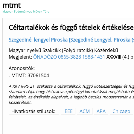
mtmt
Magyar Tudományos Művek Tára
Céltartalékok és függő tételek értékelése
Szegediné, lengyel Piroska [Szegediné Lengyel, Piroska (
Magyar nyelvű Szakcikk (Folyóiratcikk) Közérdekű
Megjelent:
ÖNADÓZÓ 0865-3828 1588-1431
XXXVIII
(4.)
p
Azonosítók
MTMT: 37061504
A KKV IFRS 21. szakasza a céltartalékok, függő kötelezettségek és fü
standard célja, hogy biztosítsa a pénzügyi kimutatások megbízható és
feltételeit, az értékelés alapelveit, a legjobb becslés módszertanát a 
közzétételét.
Hivatkozás stílusok:
IEEE
ACM
APA
Chicago