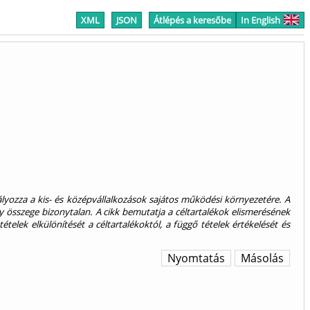
XML
JSON
Átlépés a keresőbe
In English
ályozza a kis- és középvállalkozások sajátos működési környezetére. A
y összege bizonytalan. A cikk bemutatja a céltartalékok elismerésének
tételek elkülönítését a céltartalékoktól, a függő tételek értékelését és
Nyomtatás
Másolás