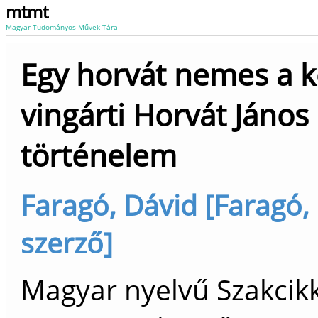
mtmt
Magyar Tudományos Művek Tára
Egy horvát nemes a k
vingárti Horvát Jáno
történelem
Faragó, Dávid [Faragó,
szerző]
Magyar nyelvű Szakcikk 