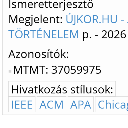
Ismeretterjesztő
Megjelent:
ÚJKOR.HU -
TÖRTÉNELEM
p. -
2026
Azonosítók
MTMT: 37059975
Hivatkozás stílusok:
IEEE
ACM
APA
Chica