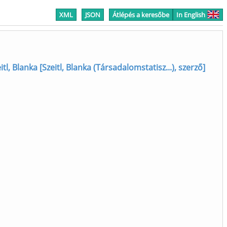
XML
JSON
Átlépés a keresőbe
In English
itl, Blanka [Szeitl, Blanka (Társadalomstatisz...), szerző]