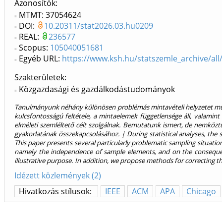
Azonosítók
MTMT: 37054624
DOI:
10.20311/stat2026.03.hu0209
REAL:
236577
Scopus:
105040051681
Egyéb URL:
https://www.ksh.hu/statszemle_archive/al
Szakterületek:
Közgazdasági és gazdálkodástudományok
Tanulmányunk néhány különösen problémás mintavételi helyzetet mutat 
kulcsfontosságú feltétele, a mintaelemek függetlensége áll, valam
elméleti szemléltető célt szolgálnak. Bemutatunk ismert, de nemköztu
gyakorlatának összekapcsolásához. | During statistical analyses, the s
This paper presents several particularly problematic sampling situation
namely the independence of sample elements, and on the consequenc
illustrative purpose. In addition, we propose methods for correcting the
Idézett közlemények (2)
Hivatkozás stílusok:
IEEE
ACM
APA
Chicago