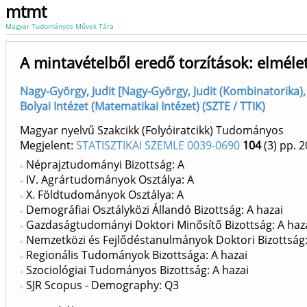
mtmt
Magyar Tudományos Művek Tára
A mintavételből eredő torzítások: elméle
Nagy-György, Judit [Nagy-György, Judit (Kombinatorika), s
Bolyai Intézet (Matematikai Intézet) (SZTE / TTIK)
Magyar nyelvű Szakcikk (Folyóiratcikk) Tudományos
Megjelent:
STATISZTIKAI SZEMLE 0039-0690
104
(3)
pp. 2
Néprajztudományi Bizottság: A
IV. Agrártudományok Osztálya: A
X. Földtudományok Osztálya: A
Demográfiai Osztályközi Állandó Bizottság: A hazai
Gazdaságtudományi Doktori Minősítő Bizottság: A haz
Nemzetközi és Fejlődéstanulmányok Doktori Bizottság:
Regionális Tudományok Bizottsága: A hazai
Szociológiai Tudományos Bizottság: A hazai
SJR Scopus - Demography: Q3