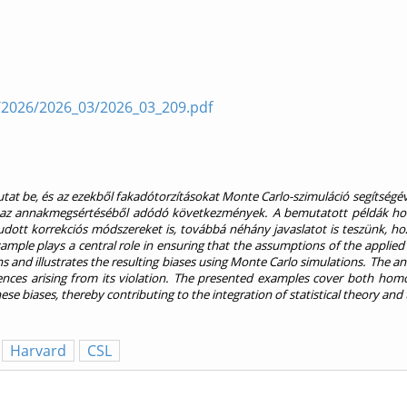
l/2026/2026_03/2026_03_209.pdf
be, és az ezekből fakadótorzításokat Monte Carlo-szimuláció segítségével 
int az annakmegsértéséből adódó következmények. A bemutatott példák hom
dott korrekciós módszereket is, továbbá néhány javaslatot is teszünk, hoz
ample plays a central role in ensuring that the assumptions of the applied p
s and illustrates the resulting biases using Monte Carlo simulations. The a
es arising from its violation. The presented examples cover both homoge
se biases, thereby contributing to the integration of statistical theory and 
Harvard
CSL