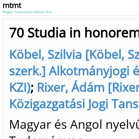
mtmt
Magyar Tudományos Művek Tára
70 Studia in honorem
Köbel, Szilvia [Köbel, S
szerk.] Alkotmányjogi 
KZI)
;
Rixer, Ádám [Rixer
Közigazgatási Jogi Tans
Magyar és Angol nyelv