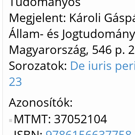
Tudományos
Megjelent: Károli Gás
Állam- és Jogtudomány
Magyarország, 546 p.
2
Sorozatok:
De iuris pe
23
Azonosítók
MTMT: 37052104
ISBN:
9786156637758