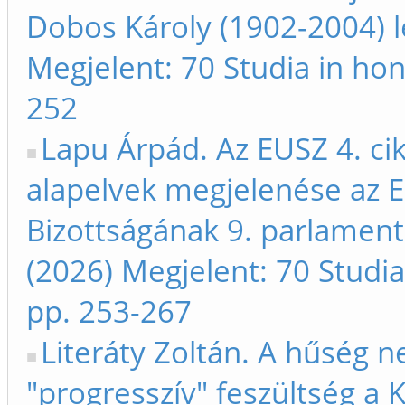
Dobos Károly (1902-2004) l
Megjelent: 70 Studia in ho
252
Lapu Árpád. Az EUSZ 4. cik
alapelvek megjelenése az 
Bizottságának 9. parlamenti
(2026) Megjelent: 70 Studi
pp. 253-267
Literáty Zoltán. A hűség n
"progresszív" feszültség a 