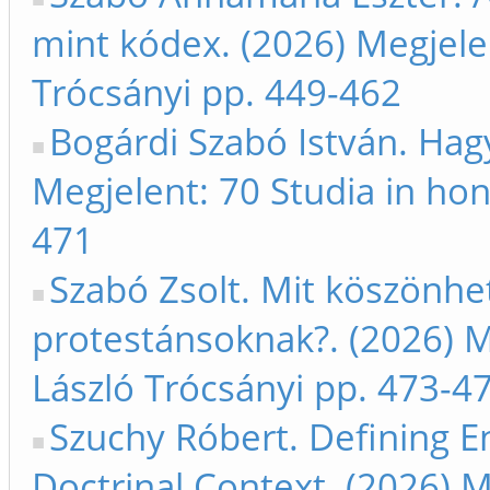
mint kódex. (2026) Megjele
Trócsányi pp. 449-462
Bogárdi Szabó István. Hag
Megjelent: 70 Studia in ho
471
Szabó Zsolt. Mit köszönhe
protestánsoknak?. (2026) M
László Trócsányi pp. 473-4
Szuchy Róbert. Defining 
Doctrinal Context. (2026) 