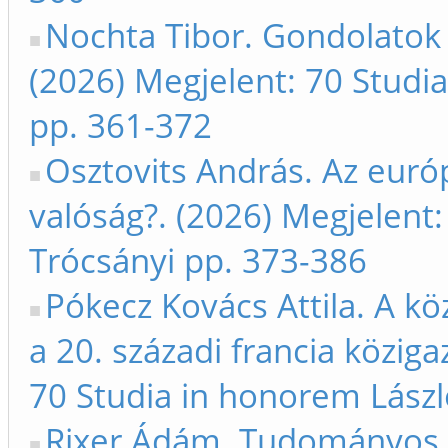
Nochta Tibor. Gondolatok 
(2026) Megjelent: 70 Studi
pp. 361-372
Osztovits András. Az euró
valóság?. (2026) Megjelent
Trócsányi pp. 373-386
Pókecz Kovács Attila. A kö
a 20. századi francia közig
70 Studia in honorem Lászl
Rixer Ádám. Tudományos i