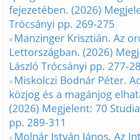
fejezetében. (2026) Megjel
Trócsányi pp. 269-275
Manzinger Krisztián. Az or
Lettországban. (2026) Megj
László Trócsányi pp. 277-2
Miskolczi Bodnár Péter. A
közjog és a magánjog elhat
(2026) Megjelent: 70 Studi
pp. 289-311
Molnár István János. Az In