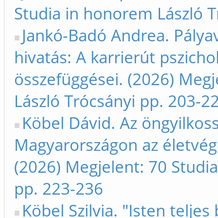
Studia in honorem László T
Jankó-Badó Andrea. Pályavá
hivatás: A karrierút pszicho
összefüggései. (2026) Megj
László Trócsányi pp. 203-2
Köbel Dávid. Az öngyilko
Magyarországon az életvég
(2026) Megjelent: 70 Studi
pp. 223-236
Köbel Szilvia. "Isten telje