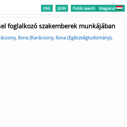
XML
JSON
Public search
Magyarul
éssel foglalkozó szakemberek munkájában
ácsony, Ilona [Karácsony, Ilona (Egészségtudomány),