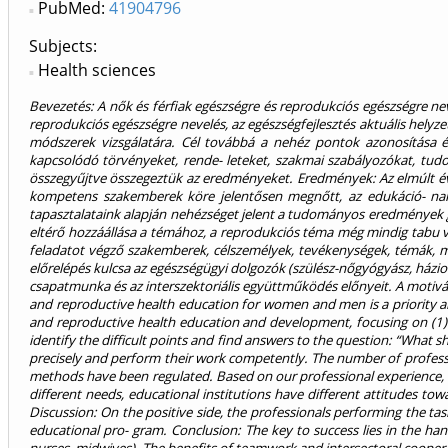
PubMed:
41904796
Subjects:
Health sciences
Bevezetés: A nők és férfiak egészségre és reprodukciós egészségre nev
reprodukciós egészségre nevelés, az egészségfejlesztés aktuális helyzet
módszerek vizsgálatára. Cél továbbá a nehéz pontok azonosítása 
kapcsolódó törvényeket, rende- leteket, szakmai szabályozókat, tudo
összegyűjtve összegeztük az eredményeket. Eredmények: Az elmúlt évt
kompetens szakemberek köre jelentősen megnőtt, az edukáció- nak a 
tapasztalataink alapján nehézséget jelent a tudományos eredmények gy
eltérő hozzáállása a témához, a reprodukciós téma még mindig tabu v
feladatot végző szakemberek, célszemélyek, tevékenységek, témák, mó
előrelépés kulcsa az egészségügyi dolgozók (szülész-nőgyógyász, házio
csapatmunka és az interszektoriális együttműködés előnyeit. A motiválá
and reproductive health education for women and men is a priority area
and reproductive health education and development, focusing on (1) th
identify the difficult points and find answers to the question: “What 
precisely and perform their work competently. The number of professio
methods have been regulated. Based on our professional experience, it i
different needs, educational institutions have different attitudes towa
Discussion: On the positive side, the professionals performing the tas
educational pro- gram. Conclusion: The key to success lies in the hands