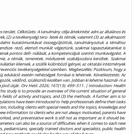
erület. Célkitűzés: A tanulmány célja áttekintést adni az általános és
ek, (2) a tevékenységi terü- letek és témák, valamint (3) az alkalmazott
rodalmi kutatómunkával összegyűjtöttük, tanulmányoztuk a témához
rendsze- rező, elemző munkát végeztünk, szakmai tapasztalatainkat is
nak pontos defi- niálását, a kompetenciájuk szerinti munkavégzést. A
dnie, a témák, ismeretek, módszerek szabályozásra kerültek. Szakmai
álatlan kliensek, a szülők különböző igényei, az oktatási intézmények
 prevenciós tevékenységekkel szemben. Megbeszélés: Pozitívum, hogy a
j edukáció esetén nehézségek forrásai is lehetnek. Következtetés: Az
gozók, védőnő, szülésznő) kezében van. Jobban ki lehetne használ- ni a
a jövő útját. Orv Hetil. 2026; 167(13): 499–511. | Introduction: Health
his study is to provide an overview of the current situation of general
ields of activity and topics, and (3) the methods. A further aim is to
gulations have been introduced to help professionals define their tasks
on, including clients with special needs and the topics, knowledge and
of new information to clients who are not always motivated, parents have
worked, and preventative work is still not as important as it should be.
rameters can also be a source of difficulties when it comes to each new
 pediatricians, specially trained doctors and specialists, public health