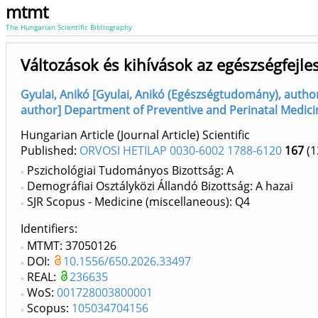
mtmt
The Hungarian Scientific Bibliography
Változások és kihívások az egészségfejl
Gyulai, Anikó [Gyulai, Anikó (Egészségtudomány), auth
author] Department of Preventive and Perinatal Medici
Hungarian Article (Journal Article) Scientific
Published:
ORVOSI HETILAP 0030-6002 1788-6120
167
(1
Pszichológiai Tudományos Bizottság: A
Demográfiai Osztályközi Állandó Bizottság: A hazai
SJR Scopus - Medicine (miscellaneous): Q4
Identifiers
MTMT: 37050126
DOI:
10.1556/650.2026.33497
REAL:
236635
WoS:
001728003800001
Scopus:
105034704156