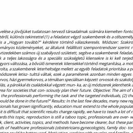
elése a jövőjüket tudatosan tervező társadalmak számára kiemelten fontos t
éről, különös tekintettel (1) a feladatot végző szakemberek és a célszemély
és a „Hogyan tovább?” kérdésre történő válaszkeresés. Módszer: Szaki
mányos közleményeket, az általunk felállított szempontrendszer szerint 
izedekben számos új szabályozó született, segítve a szakemberek feladatai
teljes lakosságra és a speciális szükségletű kliensekre is ki kell terje
ors változása, a bővülő ismeretek kliensekkel történő megtanítása, a motiv
olta, a szakemberek leterheltsége mellett az egyéb feladatok prioritása a
dszerek letisz- tulttá váltak, ezek a paraméterek azonban minden egyes ú
rvos, házi gyermekorvos, a témában speciálisan képzett orvosok és szakdol
s, a párokkal és családokkal végzett mun- ka, az új módszerek jelenthetik 
 for societies that con- sciously plan their future. Objective: The aim of t
e professionals performing the task and the targeted individuals, (2) the f
should be done in the future?” Results: In the last few decades, many new re
nals has grown significantly, education must extend to the whole populati
s difficult that scientific results change rapidly, we have to teach a lot 
rds this topic, reproduction is still a taboo topic, professionals are over- 
k, client, activities, topics, and methods have become clearer, but these pa
 of healthcare professionals (obstetricians-gynecologists, family doc- tors,