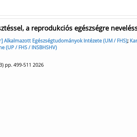
esztéssel, a reprodukciós egészségre nevel
or] Alkalmazott Egészségtudományok Intézete (UM / FHS)
;
Kar
ne (UP / FHS / INSBHSHV)
3)
pp. 499-511
2026