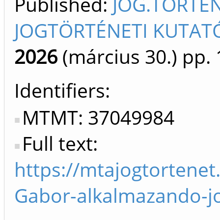
Published:
JOG.TÖRTÉN
JOGTÖRTÉNETI KUTAT
2026
(március 30.)
pp. 
Identifiers
MTMT: 37049984
Full text:
https://mtajogtortene
Gabor-alkalmazando-j