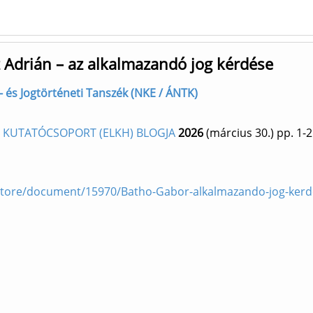
 Adrián – az alkalmazandó jog kérdése
- és Jogtörténeti Tanszék (NKE / ÁNTK)
I KUTATÓCSOPORT (ELKH) BLOGJA
2026
(március 30.)
pp. 1-2
/dstore/document/15970/Batho-Gabor-alkalmazando-jog-ker