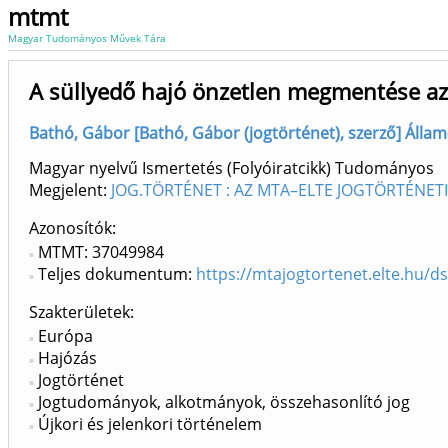
mtmt
Magyar Tudományos Művek Tára
A süllyedő hajó önzetlen megmentése az
Bathó, Gábor [Bathó, Gábor (jogtörténet), szerző] Állam
Magyar nyelvű Ismertetés (Folyóiratcikk) Tudományos
Megjelent:
JOG.TÖRTÉNET : AZ MTA–ELTE JOGTÖRTÉNET
Azonosítók
MTMT: 37049984
Teljes dokumentum:
https://mtajogtortenet.elte.hu
Szakterületek:
Európa
Hajózás
Jogtörténet
Jogtudományok, alkotmányok, összehasonlító jog
Újkori és jelenkori történelem