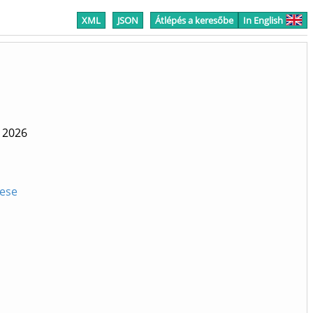
XML
JSON
Átlépés a keresőbe
In English
2026
dese