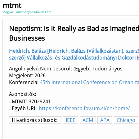
mtmt
Magyar Tudományos Művek Tára
Nepotism: Is It Really as Bad as Imagine
Businesses
Heidrich, Balázs [Heidrich, Balázs (Vállalkozástan), sze
szerző] Vállalkozás- és Gazdálkodástudományi Doktori Is
Angol nyelvű Nem besorolt (Egyéb) Tudományos
Megjelent:
2026
Konferencia:
45th International Conference on Organiza
Azonosítók
MTMT: 37029241
Egyéb URL:
https://konferenca.fov.um.si/en/home/
Hivatkozás stílusok:
IEEE
ACM
APA
Chicago