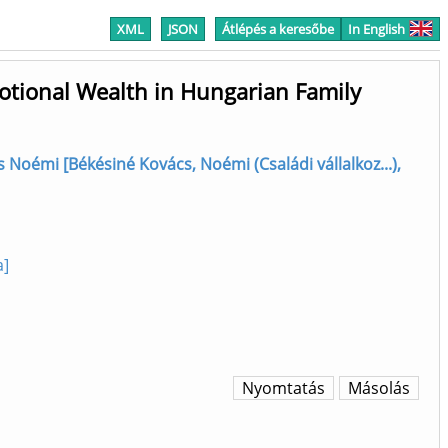
XML
JSON
Átlépés a keresőbe
In English
motional Wealth in Hungarian Family
 Noémi [Békésiné Kovács, Noémi (Családi vállalkoz...),
a]
Nyomtatás
Másolás