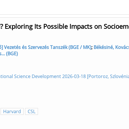
d? Exploring Its Possible Impacts on Socioe
rző] Vezetés és Szervezés Tanszék (BGE / MK)
;
Békésiné, Kovács
... (BGE)
tional Science Development 2026-03-18 [Portoroz, Szlovéni
Harvard
CSL