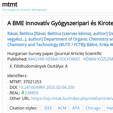
mtmt
The Hungarian Scientific Bibliography
A BME Innovatív Gyógyszeripari és Kirot
Rávai, Bettina [Rávai, Bettina (szerves kémia), author
vegyész...), author] Department of Organic Chemistry 
Chemistry and Technology (BUTE / FCTB)
;
Bálint, Erika
Hungarian Survey paper (Journal Article) Scientific
Published:
MAGYAR KÉMIAI FOLYÓIRAT - KÉMIAI KÖZLEMÉ
X. Földtudományok Osztálya: A
Identifiers
MTMT: 37021253
DOI:
10.24100/MKF.2025.02-04.200
REAL:
238859
Other URL:
https://ojs.mtak.hu/index.php/mkf/article
Citation styles:
IEEE
ACM
APA
Chicago
Ha