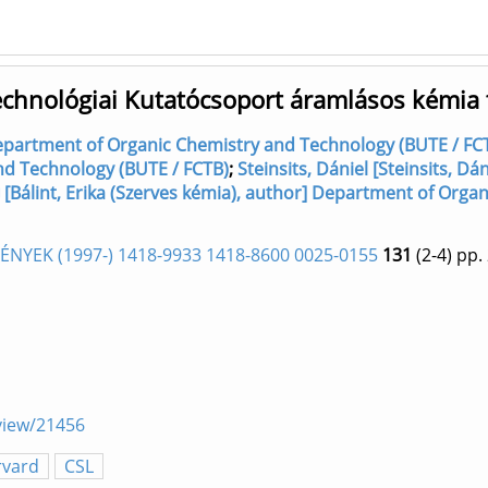
echnológiai Kutatócsoport áramlásos kémia t
] Department of Organic Chemistry and Technology (BUTE / FC
and Technology (BUTE / FCTB)
;
Steinsits, Dániel [Steinsits, D
 ✉ [Bálint, Erika (Szerves kémia), author] Department of Org
NYEK (1997-) 1418-9933 1418-8600 0025-0155
131
(2-4)
pp.
/view/21456
rvard
CSL