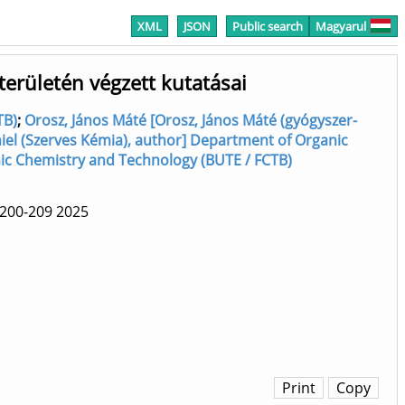
XML
JSON
Public search
Magyarul
erületén végzett kutatásai
TB)
;
Orosz, János Máté [Orosz, János Máté (gyógyszer-
ániel (Szerves Kémia), author] Department of Organic
anic Chemistry and Technology (BUTE / FCTB)
 200-209
2025
Print
Copy