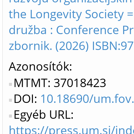
the Longevity Society =
družba : Conference P
zbornik. (2026) ISBN:
Azonosítók
MTMT: 37018423
DOI:
10.18690/um.fov.
Egyéb URL:
https://press.um.si/i