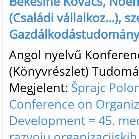
Békésiné Kovács, Noém
(Családi vállalkoz...), s
Gazdálkodástudományi D
Angol nyelvű Konfere
(Könyvrészlet) Tudom
Megjelent:
Šprajc Polon
Conference on Organiz
Development = 45. me
razvoju organizacijski