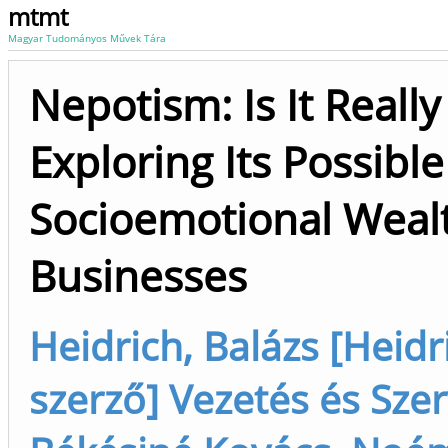
mtmt
Magyar Tudományos Művek Tára
Nepotism: Is It Reall
Exploring Its Possibl
Socioemotional Wealt
Businesses
Heidrich, Balázs [Heidri
szerző] Vezetés és Sze