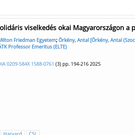
zolidáris viselkedés okai Magyarországon a 
ő] Milton Friedman Egyetem
;
Örkény, Antal [Örkény, Antal (Szoc
TÁTK Professor Emeritus (ELTE)
A 0209-584X 1588-0761
(3)
pp. 194-216
2025
Harvard
CSL