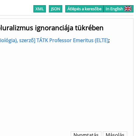
XML
JSON
Átlépés a keresőbe
In English
pluralizmus ignoranciája tükrében
iológia), szerző] TÁTK Professor Emeritus (ELTE)
;
Nyomtatás
Másolás