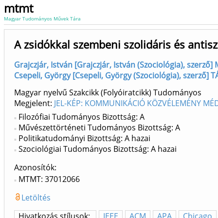
mtmt
Magyar Tudományos Művek Tára
A zsidókkal szembeni szolidáris és antis
Grajczjár, István [Grajczjár, István (Szociológia), szerz
Csepeli, György [Csepeli, György (Szociológia), szerző] 
Magyar nyelvű Szakcikk (Folyóiratcikk) Tudományos
Megjelent:
JEL-KÉP: KOMMUNIKÁCIÓ KÖZVÉLEMÉNY MÉDI
Filozófiai Tudományos Bizottság: A
Művészettörténeti Tudományos Bizottság: A
Politikatudományi Bizottság: A hazai
Szociológiai Tudományos Bizottság: A hazai
Azonosítók
MTMT: 37012066
Letöltés
Hivatkozás stílusok:
IEEE
ACM
APA
Chicago