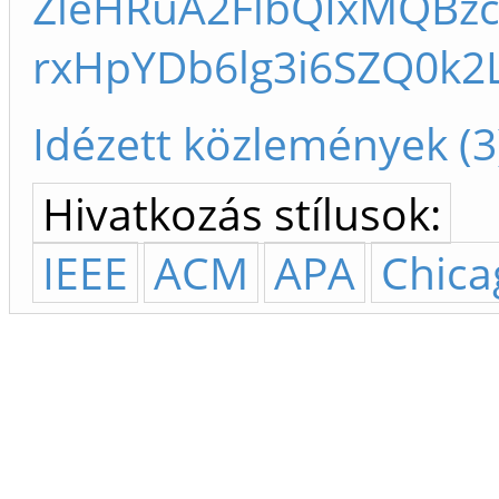
ZleHRuA2FlbQIxMQBz
rxHpYDb6lg3i6SZQ0k2
Idézett közlemények (3
Hivatkozás stílusok:
IEEE
ACM
APA
Chica