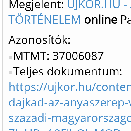
Megjelent:
ÚJKOR.HU -
TÖRTÉNELEM
online
Pa
Azonosítók
MTMT: 37006087
Teljes dokumentum:
https://ujkor.hu/conte
dajkad-az-anyaszerep-
szazadi-magyarorszago