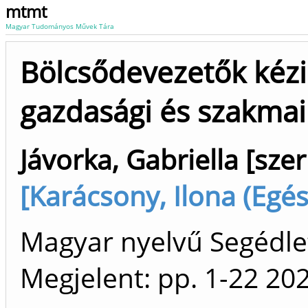
mtmt
Magyar Tudományos Művek Tára
Bölcsődevezetők kézi
gazdasági és szakmai
Jávorka, Gabriella [szer
[Karácsony, Ilona (Egé
Magyar nyelvű Segédlet
Megjelent:
pp. 1-22
20