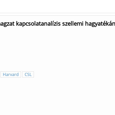
magzat kapcsolatanalízis szellemi hagyatéká
Harvard
CSL