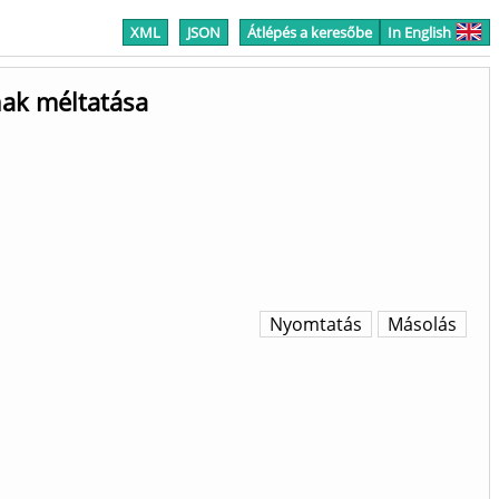
XML
JSON
Átlépés a keresőbe
In English
nak méltatása
Nyomtatás
Másolás