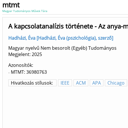
mtmt
Magyar Tudományos Művek Tára
A kapcsolatanalízis története - Az anya-
Hadházi, Éva [Hadházi, Éva (pszichológia), szerző]
Magyar nyelvű Nem besorolt (Egyéb) Tudományos
Megjelent:
2025
Azonosítók
MTMT: 36980763
Hivatkozás stílusok:
IEEE
ACM
APA
Chicago