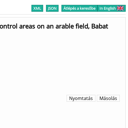
XML
JSON
Átlépés a keresőbe
In English
trol areas on an arable field, Babat
Nyomtatás
Másolás