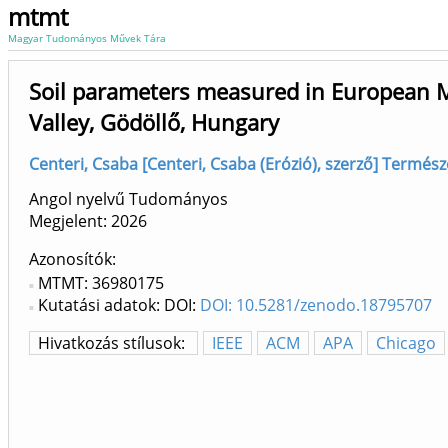
mtmt
Magyar Tudományos Művek Tára
Soil parameters measured in European Mo
Valley, Gödöllő, Hungary
Centeri, Csaba [Centeri, Csaba (Erózió), szerző] Termés
Angol nyelvű Tudományos
Megjelent:
2026
Azonosítók
MTMT: 36980175
Kutatási adatok: DOI:
DOI: 10.5281/zenodo.18795707
Hivatkozás stílusok:
IEEE
ACM
APA
Chicago