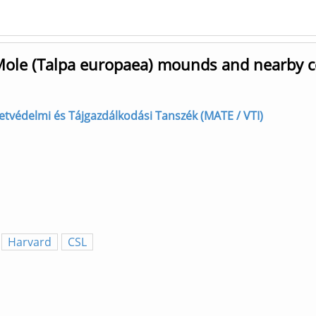
le (Talpa europaea) mounds and nearby con
zetvédelmi és Tájgazdálkodási Tanszék (MATE / VTI)
Harvard
CSL