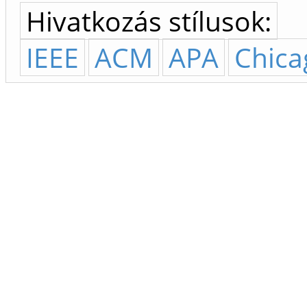
Hivatkozás stílusok:
IEEE
ACM
APA
Chica