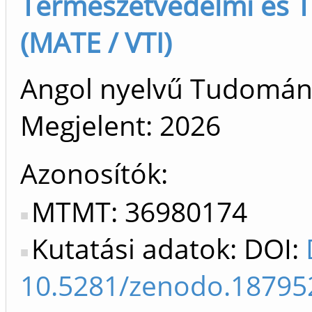
Természetvédelmi és T
(MATE / VTI)
Angol nyelvű Tudomá
Megjelent:
2026
Azonosítók
MTMT: 36980174
Kutatási adatok: DOI:
10.5281/zenodo.18795