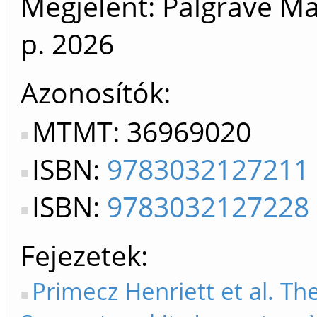
Megjelent: Palgrave Ma
p.
2026
Azonosítók
MTMT: 36969020
ISBN:
9783032127211
ISBN:
9783032127228
Fejezetek
Primecz Henriett et al. The