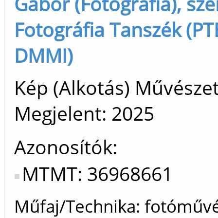
Gábor (Fotográfia), sze
Fotográfia Tanszék (PT
DMMI)
Kép (Alkotás) Művészet
Megjelent:
2025
Azonosítók
MTMT: 36968661
Műfaj/Technika: fotóműv