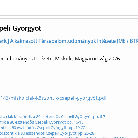
peli Györgyöt
szerk.] Alkalmazott Társadalomtudományok Intézete (ME / BTK
omtudományok Intézete, Miskolc, Magyarország
2026
36143/miskolciak-köszöntik-csepeli-györgyöt.pdf
skolciak köszöntik a 80 esztendős Csepeli Györgyöt pp. 6-7
tik a 80 esztendős Csepeli Györgyöt pp. 16-18
öntik a 80 esztendős Csepeli Györgyöt pp. 19-22
k köszöntik a 80 esztendős Csepeli Györgyöt pp. 25-28