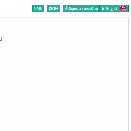
XML
JSON
Átlépés a keresőbe
In English
)