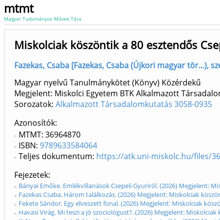
mtmt
Magyar Tudományos Művek Tára
Miskolciak köszöntik a 80 esztendős Cse
Fazekas, Csaba [Fazekas, Csaba (Újkori magyar tör...), 
Magyar nyelvű Tanulmánykötet (Könyv) Közérdekű
Megjelent: Miskolci Egyetem BTK Alkalmazott Társadal
Sorozatok:
Alkalmazott Társadalomkutatás 3058-0935
Azonosítók
MTMT: 36964870
ISBN:
9789633584064
Teljes dokumentum:
https://atk.uni-miskolc.hu/files/
Fejezetek
Bányai Emőke. Emlékvillanások Csepeli Gyuriról. (2026) Megjelent: Mi
Fazekas Csaba. Három találkozás. (2026) Megjelent: Miskolciak köszön
Fekete Sándor. Egy elveszett fonal. (2026) Megjelent: Miskolciak kösz
Havasi Virág. Mi teszi a jó szociológust?. (2026) Megjelent: Miskolcia