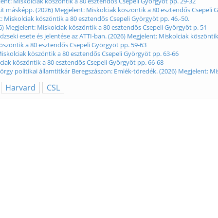
lent: Miskolciak köszöntik a 80 esztendős Csepeli Györgyöt pp. 29-32
sit másképp. (2026) Megjelent: Miskolciak köszöntik a 80 esztendős Csepeli 
t: Miskolciak köszöntik a 80 esztendős Csepeli Györgyöt pp. 46.-50.
026) Megjelent: Miskolciak köszöntik a 80 esztendős Csepeli Györgyöt p. 51
zseki esete és jelentése az ATTI-ban. (2026) Megjelent: Miskolciak köszönti
 köszöntik a 80 esztendős Csepeli Györgyöt pp. 59-63
Miskolciak köszöntik a 80 esztendős Csepeli Györgyöt pp. 63-66
ciak köszöntik a 80 esztendős Csepeli Györgyöt pp. 66-68
örgy politikai államtitkár Beregszászon: Emlék-töredék. (2026) Megjelent: M
Harvard
CSL