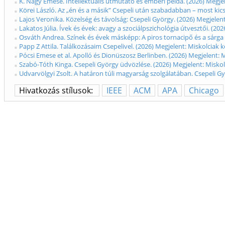
K. Nagy Emese. Intellektuális útmutató és emberi példa. (2026) Megje
Körei László. Az „én és a másik” Csepeli után szabadabban – most kic
Lajos Veronika. Közelség és távolság: Csepeli György. (2026) Megjelen
Lakatos Júlia. Ívek és évek: avagy a szociálpszichológia útvesztői. (2
Osváth Andrea. Színek és évek másképp: A piros tornacipő és a sárga d
Papp Z Attila. Találkozásaim Csepelivel. (2026) Megjelent: Miskolciak
Pócsi Emese et al. Apolló és Dionüszosz Berlinben. (2026) Megjelent: 
Szabó-Tóth Kinga. Csepeli György üdvözlése. (2026) Megjelent: Miskol
Udvarvölgyi Zsolt. A határon túli magyarság szolgálatában. Csepeli Gy
Hivatkozás stílusok:
IEEE
ACM
APA
Chicago