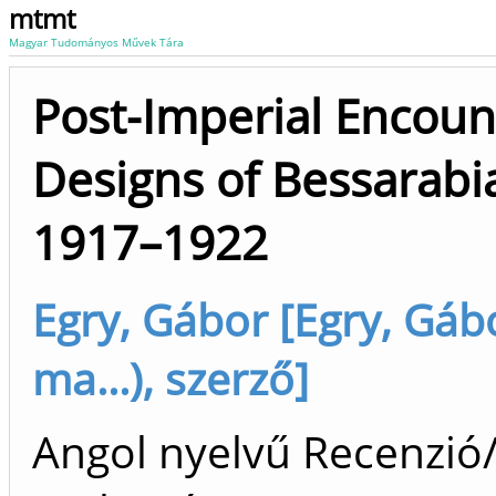
mtmt
Magyar Tudományos Művek Tára
Post-Imperial Encoun
Designs of Bessarabia
1917–1922
Egry, Gábor [Egry, Gábo
ma...), szerző]
Angol nyelvű Recenzió/k