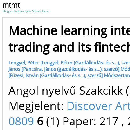
mtmt
Magyar Tudományos Művek Tára
Machine learning int
trading and its fintec
Lengyel, Péter [Lengyel, Péter (Gazdálkodás- és s...), sze
János [Pancsira, János (gazdálkodás- és s...), szerző] Mód
[Füzesi, István (Gazdálkodás- és s...), szerző] Módszertani
Angol nyelvű Szakcikk 
Megjelent:
Discover Art
0809
6
(1)
Paper: 217
, 