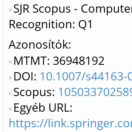
SJR Scopus - Computer
Recognition: Q1
Azonosítók
MTMT: 36948192
DOI:
10.1007/s44163-
Scopus:
10503370258
Egyéb URL:
https://link.springer.