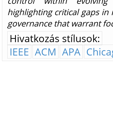
control within evolving 
highlighting critical gaps i
governance that warrant fo
Hivatkozás stílusok:
IEEE
ACM
APA
Chica