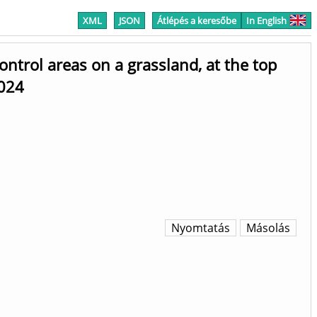
XML
JSON
Átlépés a keresőbe
In English
trol areas on a grassland, at the top
2024
Nyomtatás
Másolás