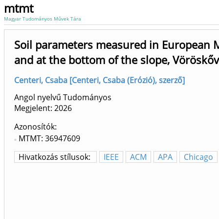
mtmt
Magyar Tudományos Művek Tára
Soil parameters measured in European M
and at the bottom of the slope, Vöröskő
Centeri, Csaba [Centeri, Csaba (Erózió), szerző]
Angol nyelvű Tudományos
Megjelent:
2026
Azonosítók
MTMT: 36947609
Hivatkozás stílusok:
IEEE
ACM
APA
Chicago