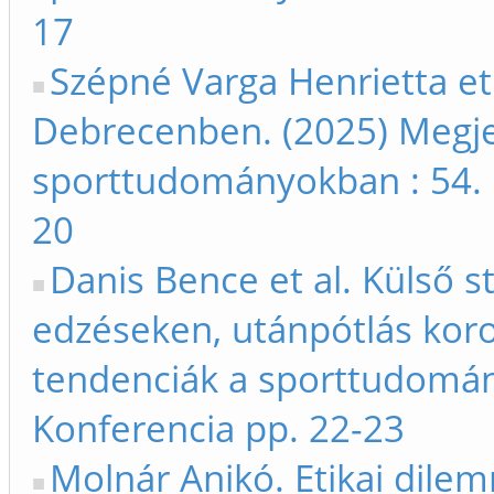
17
Szépné Varga Henrietta et 
Debrecenben. (2025) Megjel
sporttudományokban : 54. 
20
Danis Bence et al. Külső s
edzéseken, utánpótlás koro
tendenciák a sporttudomán
Konferencia pp. 22-23
Molnár Anikó. Etikai dilem