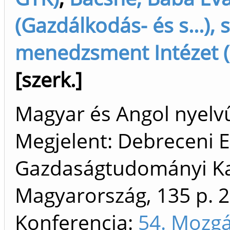
(Gazdálkodás- és s...), 
menedzsment Intézet (
[szerk.]
Magyar és Angol nyel
Megjelent: Debreceni 
Gazdaságtudományi Ka
Magyarország, 135 p.
2
Konferencia:
54. Mozgá