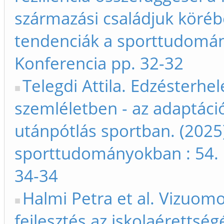
származási családjuk köréb
tendenciák a sporttudomán
Konferencia pp. 32-32
Telegdi Attila. Edzésterhe
szemléletben - az adaptáci
utánpótlás sportban. (2025
sporttudományokban : 54. 
34-34
Halmi Petra et al. Vizuo
fejlesztés az iskolaérettség