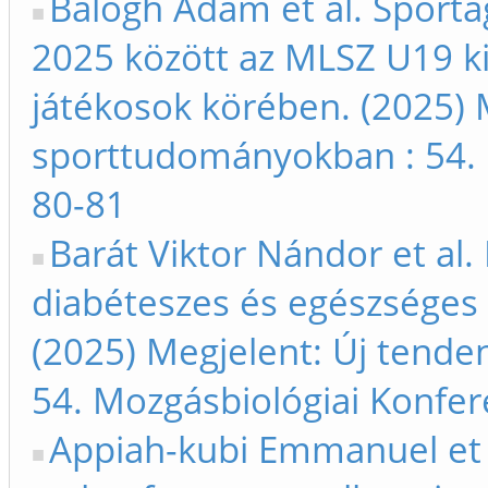
Balogh Ádám et al. Sportá
2025 között az MLSZ U19 k
játékosok körében. (2025) 
sporttudományokban : 54. 
80-81
Barát Viktor Nándor et al. 
diabéteszes és egészséges 
(2025) Megjelent: Új tend
54. Mozgásbiológiai Konfer
Appiah-kubi Emmanuel et 