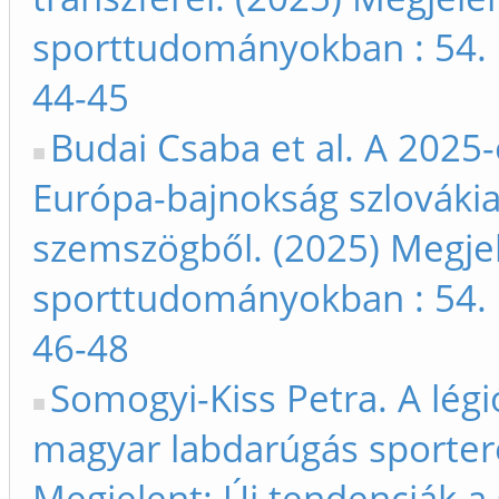
sporttudományokban : 54. 
44-45
Budai Csaba et al. A 2025
Európa-bajnokság szlovákiai
szemszögből. (2025) Megjel
sporttudományokban : 54. 
46-48
Somogyi-Kiss Petra. A légi
magyar labdarúgás sporte
Megjelent: Új tendenciák 