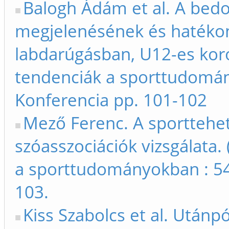
Balogh Ádám et al. A bedo
megjelenésének és hatékon
labdarúgásban, U12-es koro
tendenciák a sporttudomán
Konferencia pp. 101-102
Mező Ferenc. A sporttehe
szóasszociációk vizsgálata.
a sporttudományokban : 54
103.
Kiss Szabolcs et al. Után