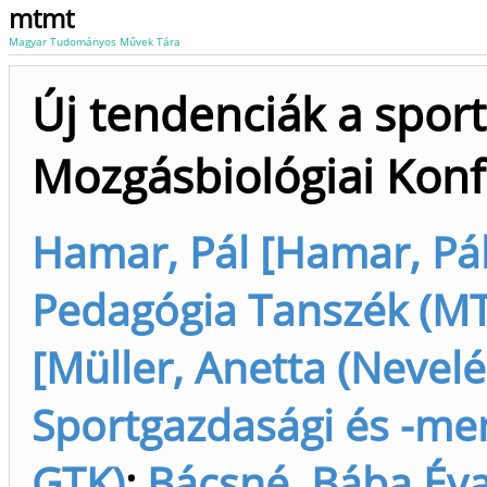
mtmt
Magyar Tudományos Művek Tára
Új tendenciák a spor
Mozgásbiológiai Konf
Hamar, Pál [Hamar, Pál 
Pedagógia Tanszék (MTS
[Müller, Anetta (Nevelés
Sportgazdasági és -me
GTK)
;
Bácsné, Bába Éva