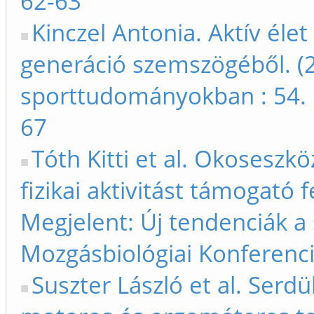
62-63
Kinczel Antonia. Aktív élet
generáció szemszögéből. (2
sporttudományokban : 54. 
67
Tóth Kitti et al. Okoseszk
fizikai aktivitást támogató 
Megjelent: Új tendenciák 
Mozgásbiológiai Konferenci
Suszter László et al. Serd