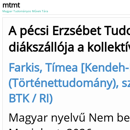
mtmt
Magyar Tudományos Művek Tára
A pécsi Erzsébet Tu
diákszállója a kollek
Farkis, Tímea [Kendeh-
(Történettudomány), sz
BTK / RI)
Magyar nyelvű Nem be