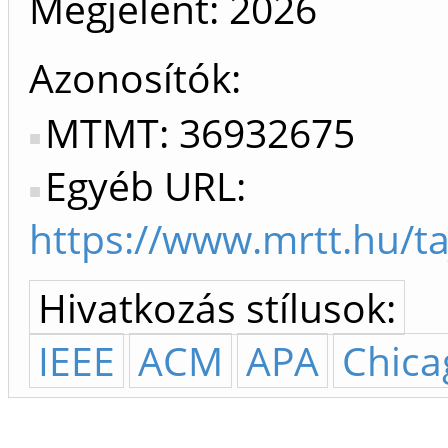
Megjelent:
2026
Azonosítók
MTMT: 36932675
Egyéb URL:
https://www.mrtt.hu/ta
Hivatkozás stílusok:
IEEE
ACM
APA
Chica