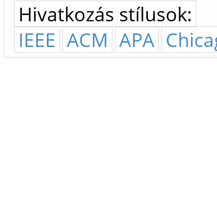
Hivatkozás stílusok:
IEEE
ACM
APA
Chica