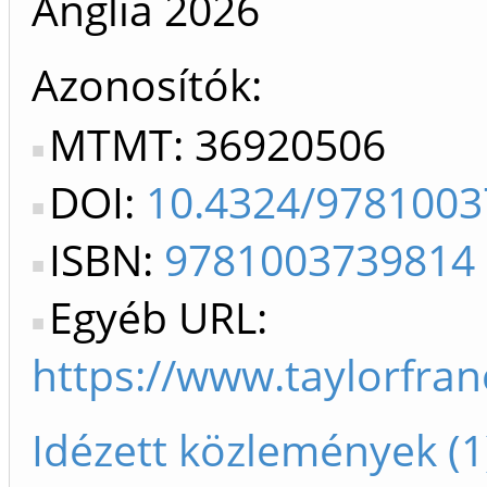
Anglia
2026
Azonosítók
MTMT: 36920506
DOI:
10.4324/978100
ISBN:
9781003739814
Egyéb URL:
https://www.taylorfra
Idézett közlemények (1