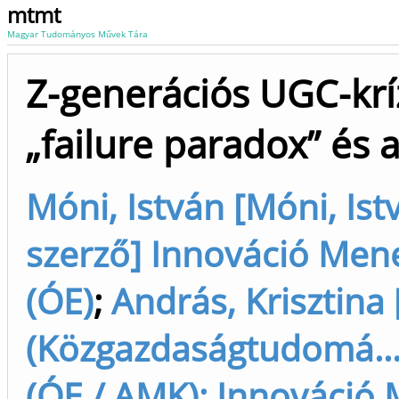
mtmt
Magyar Tudományos Művek Tára
Z-generációs UGC-krí
„failure paradox” és 
Móni, István [Móni, Ist
szerző] Innováció Men
(ÓE)
;
András, Krisztina 
(Közgazdaságtudomá...)
(ÓE / AMK); Innováció