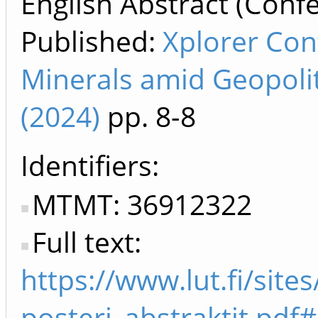
English Abstract (Confe
Published:
Xplorer Con
Minerals amid Geopolit
(2024)
pp. 8-8
Identifiers
MTMT: 36912322
Full text:
https://www.lut.fi/sit
posteri_abstraktit.pdf