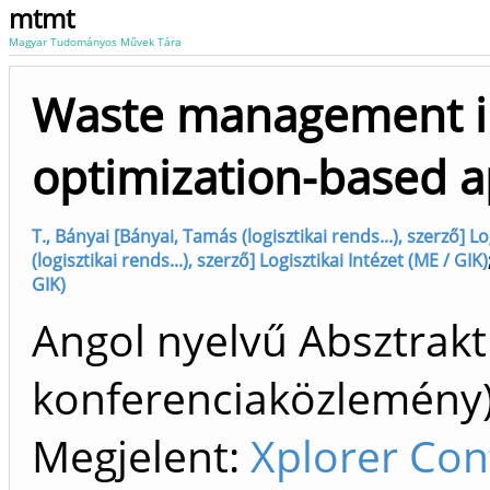
mtmt
Magyar Tudományos Művek Tára
Waste management in 
optimization-based 
T., Bányai [Bányai, Tamás (logisztikai rends...), szerző] Lo
(logisztikai rends...), szerző] Logisztikai Intézet (ME / GIK)
GIK)
Angol nyelvű Absztrakt
konferenciaközlemén
Megjelent:
Xplorer Con