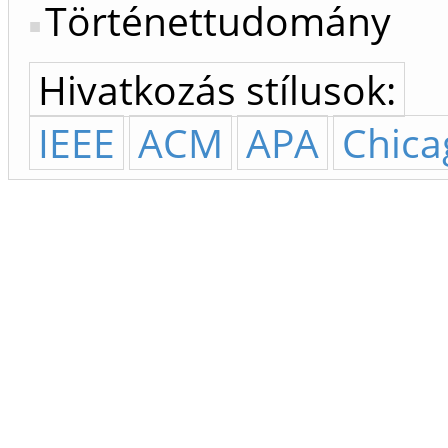
Történettudomány
Hivatkozás stílusok:
IEEE
ACM
APA
Chica