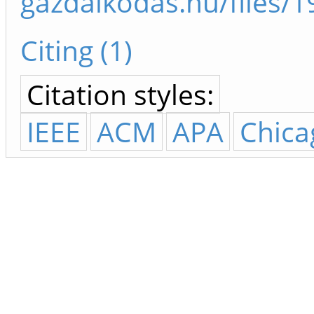
gazdalkodas.hu/files
Citing (1)
Citation styles:
IEEE
ACM
APA
Chica