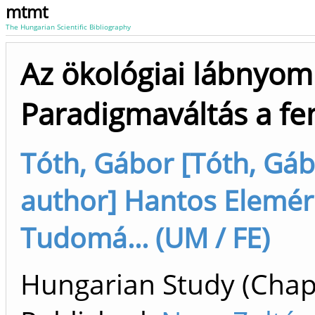
mtmt
The Hungarian Scientific Bibliography
Az ökológiai lábnyom 
Paradigmaváltás a f
Tóth, Gábor [Tóth, Gábo
author] Hantos Elemér
Tudomá... (UM / FE)
Hungarian Study (Chapt