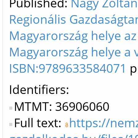
Published:
Nagy Zoltán
Regionális Gazdaságtan
Magyarország helye az
Magyarország helye a v
ISBN:9789633584071
p
Identifiers
MTMT: 36906060
Full text:
https://nemz