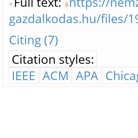
Full text:
https://nemz
gazdalkodas.hu/files
Citing (7)
Citation styles:
IEEE
ACM
APA
Chica