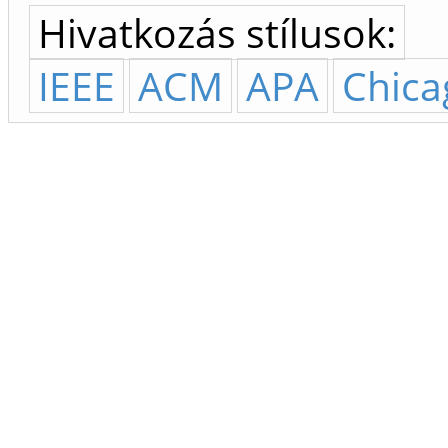
Hivatkozás stílusok:
IEEE
ACM
APA
Chica