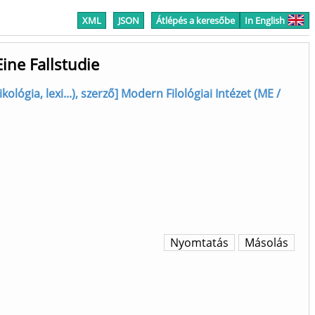
XML
JSON
Átlépés a keresőbe
In English
ne Fallstudie
xikológia, lexi...), szerző] Modern Filológiai Intézet (ME /
Nyomtatás
Másolás