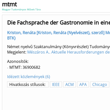
mtmt
Magyar Tudományos Művek Tára
Die Fachsprache der Gastronomie in ein
Kriston, Renáta [Kriston, Renáta (Nyelvészet), szerző] Mo
BTK)
Német nyelvű Szaktanulmány (Könyvrészlet) Tudomány
Megjelent:
Mészáros A.. Aktuelle Herausforderungen de
Azonosítók
MTMT: 36900682
Idézett közlemények (6)
Hivatkozás stílusok:
IEEE
ACM
APA
Chicago