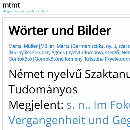
mtmt
Magyar Tudományos Művek Tára
Wörter und Bilder
Márta, Müller [Müller, Márta (Germanisztika, ny...), sze
[Hornyákné Huber, Ágnes (nyelvtudomány), szerző] Néme
Gombkötő [Gombkötőné Kemény, Krisztina (Nyelvtudomán
Német nyelvű Szaktanu
Tudományos
Megjelent:
s. n.. Im Fo
Vergangenheit und Geg