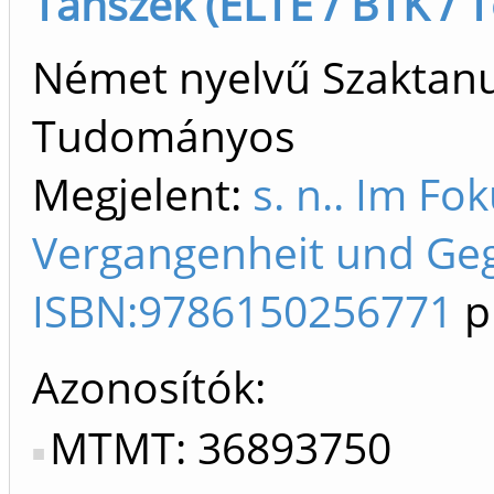
Tanszék (ELTE / BTK / T
Német nyelvű Szaktanu
Tudományos
Megjelent:
s. n.. Im Fo
Vergangenheit und Geg
ISBN:9786150256771
p
Azonosítók
MTMT: 36893750