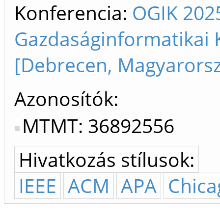
Konferencia:
OGIK 2025
Gazdaságinformatikai 
[Debrecen, Magyarors
Azonosítók
MTMT: 36892556
Hivatkozás stílusok:
IEEE
ACM
APA
Chica