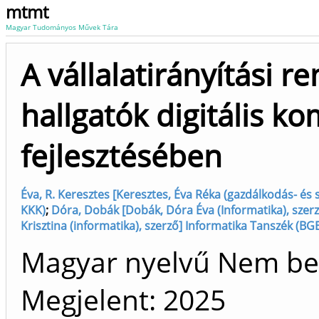
mtmt
Magyar Tudományos Művek Tára
A vállalatirányítási 
hallgatók digitális k
fejlesztésében
Éva, R. Keresztes [Keresztes, Éva Réka (gazdálkodás- és
KKK)
;
Dóra, Dobák [Dobák, Dóra Éva (Informatika), szerz
Krisztina (informatika), szerző] Informatika Tanszék (BG
Magyar nyelvű Nem be
Megjelent:
2025