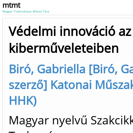
mtmt
Magyar Tudományos Művek Tára
Védelmi innováció az
kiberműveleteiben
Biró, Gabriella [Biró, G
szerző] Katonai Műszak
HHK)
Magyar nyelvű Szakcikk 