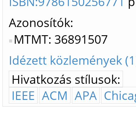
ISBN:9786150256771
p
Azonosítók
MTMT: 36891507
Idézett közlemények (1
Hivatkozás stílusok:
IEEE
ACM
APA
Chica