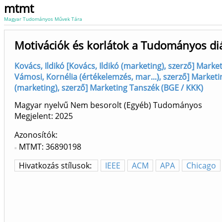
mtmt
Magyar Tudományos Művek Tára
Motivációk és korlátok a Tudományos di
Kovács, Ildikó [Kovács, Ildikó (marketing), szerző] Mark
Vámosi, Kornélia (értékelemzés, mar...), szerző] Market
(marketing), szerző] Marketing Tanszék (BGE / KKK)
Magyar nyelvű Nem besorolt (Egyéb) Tudományos
Megjelent:
2025
Azonosítók
MTMT: 36890198
Hivatkozás stílusok:
IEEE
ACM
APA
Chicago